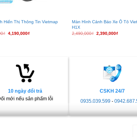
h Hiển Thị Thông Tin Vietmap
Màn Hình Cảnh Báo Xe Ô Tô Vi
H1X
00
₫
4,190,000
₫
2,490,000
₫
2,390,000
₫
10 ngày đổi trả
CSKH 24/7
ổi mới nếu sản phẩm lỗi
0935.039.599
-
0942.687.