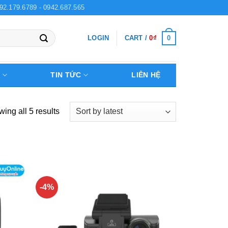
92.179.6789 - 0942.687.565
0
LOGIN
CART /
0
₫
Ệ
TIN TỨC
LIÊN HỆ
ing all 5 results
-4%