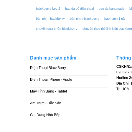
balckberry key 2
bao da bò điện thoại
bao da handmade
b
bàn phím backberry
bàn phím blackberry
bảo hành 1 năm
chuyên sửa chữa blackberry
chuyên thay thế linh kiện blackber
linh phụ kiện blackberry
may tinh bang gia re
màn hình blackb
máy tính bảng chính hãng
nắp lưng blackberry
pin blackberry
Danh mục sản phẩm
Thông t
thay bàn phím Blackberry
thay màn hình điện thoại
viền benz
CSKH/Zal
Điện Thoại BlackBerry
điện thoại bàn phím
điện thoại giá rẻ
điện thoại iphone
điện 
02862.78
Hotline 2
Điện Thoại iPhone - Apple
Địa Chỉ:
1
Tp.HCM
Máy Tính Bảng - Tablet
Ẩm Thực - Đặc Sản
Gia Dụng Nhà Bếp