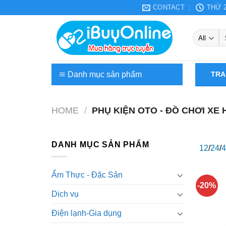
Skip
CONTACT
THỨ 2
to
content
Se
fo
Danh mục sản phẩm
TRA
Điện tử-Tin học
HOME
/
PHỤ KIỆN OTO - ĐỒ CHƠI XE 
Điện lạnh-Gia dụng
Laptop – PC
DANH MỤC SẢN PHẨM
12
/
24
/
4
Hoa và cây cảnh
Ẩm Thực - Đặc Sản
-20%
Ẩm Thực – Đặc Sản
Dịch vụ
Dịch vụ
Điện lạnh-Gia dụng