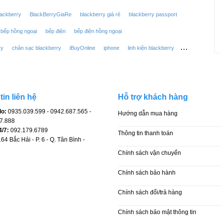
lackberry
BlackBerryGiaRe
blackberry giá rẻ
blackberry passport
bếp hồng ngoại
bếp điện
bếp điện hồng ngoại
ry
chân sạc blackberry
iBuyOnline
iphone
linh kiện blackberry
erry
máy tính bảng 3g
máy tính bảng 10 inch
máy tính bảng android
pin điện thoại
q10
qwerty
samsung
sửa điện thoại
in liên hệ
Hỗ trợ khách hàng
en blackberry
xách tay
Điện Thoại iPhone apple
điện thoại blackberry
o:
0935.039.599 - 0942.687.565 -
Hướng dẫn mua hàng
thoại xách tay
điện thoại độc lạ
ổ sim blackberry
7.888
4/7:
092.179.6789
Thông tin thanh toán
64 Bắc Hải - P. 6 - Q. Tân Bình -
Chính sách vận chuyển
Chính sách bảo hành
Chính sách đổi/trả hàng
Chính sách bảo mật thông tin