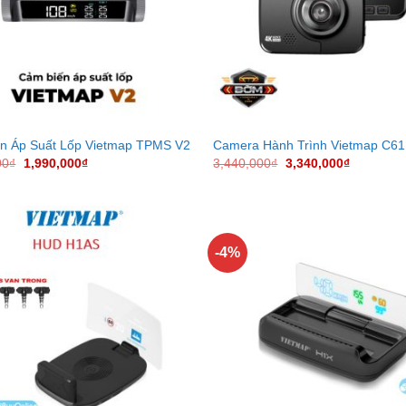
n Áp Suất Lốp Vietmap TPMS V2
Camera Hành Trình Vietmap C61
00
₫
1,990,000
₫
3,440,000
₫
3,340,000
₫
-4%