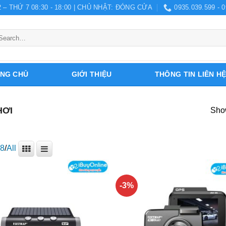
 – THỨ 7 08:30 - 18:00 | CHỦ NHẬT: ĐÓNG CỬA
0935.039.599 - 0
arch
r:
NG CHỦ
GIỚI THIỆU
THÔNG TIN LIÊN H
HƠI
Show
8
/
All
-3%