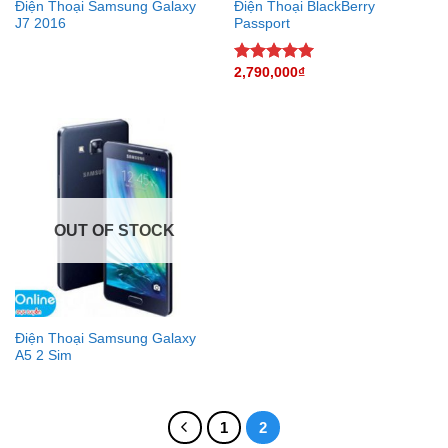
Điện Thoại Samsung Galaxy
Điện Thoại BlackBerry
J7 2016
Passport
2,790,000
₫
Rated
5.00
out of 5
OUT OF STOCK
Điện Thoại Samsung Galaxy
A5 2 Sim
1
2