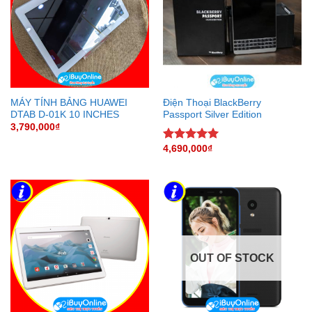
MÁY TÍNH BẢNG HUAWEI
Điện Thoại BlackBerry
DTAB D-01K 10 INCHES
Passport Silver Edition
3,790,000
₫
4,690,000
₫
Rated
5.00
out of 5
OUT OF STOCK