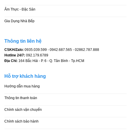
điện thoại blackberry
điện thoại bàn phím
điện thoại giá rẻ
Ẩm Thực - Đặc Sản
điện thoại iphone
điện thoại xách tay
điện thoại độc lạ
Gia Dụng Nhà Bếp
ổ sim blackberry
Thông tin liên hệ
CSKH/Zalo:
0935.039.599 - 0942.687.565 - 02862.787.888
Hotline 24/7:
092.179.6789
Địa Chỉ:
164 Bắc Hải - P. 6 - Q. Tân Bình - Tp.HCM
Hỗ trợ khách hàng
Hướng dẫn mua hàng
Thông tin thanh toán
Chính sách vận chuyển
Chính sách bảo hành