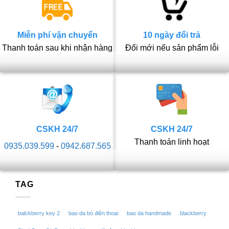
Miễn phí vận chuyển
10 ngày đổi trả
Thanh toán sau khi nhận hàng
Đổi mới nếu sản phẩm lỗi
CSKH 24/7
CSKH 24/7
Thanh toán linh hoạt
0935.039.599
-
0942.687.565
TAG
balckberry key 2
bao da bò điện thoại
bao da handmade
blackberry