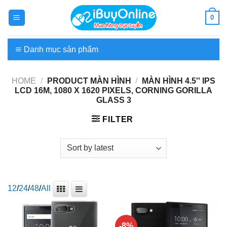
Skip
0
to
content
Danh mục sản phẩm
Điện tử-Tin học
HOME
/
PRODUCT MÀN HÌNH
/
MÀN HÌNH 4.5'' IPS
LCD 16M, 1080 X 1620 PIXELS, CORNING GORILLA
Điện lạnh-Gia dụng
GLASS 3
Laptop – PC
FILTER
Hoa và cây cảnh
Ẩm Thực – Đặc Sản
12
/
24
/
48
/
All
Dịch vụ
-8%