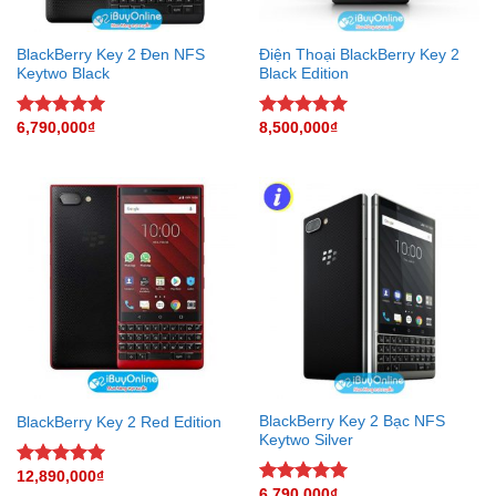
BlackBerry Key 2 Đen NFS
Điện Thoại BlackBerry Key 2
Keytwo Black
Black Edition
6,790,000
₫
8,500,000
₫
Rated
5.00
Rated
5.00
out of 5
out of 5
BlackBerry Key 2 Bạc NFS
BlackBerry Key 2 Red Edition
Keytwo Silver
12,890,000
₫
Rated
5.00
6,790,000
₫
out of 5