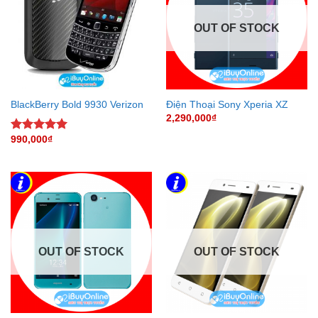
OUT OF STOCK
BlackBerry Bold 9930 Verizon
Điện Thoại Sony Xperia XZ
2,290,000
₫
990,000
₫
Rated
5.00
out of 5
OUT OF STOCK
OUT OF STOCK