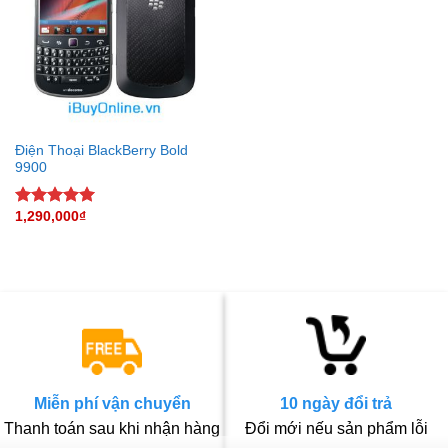
Điện Thoại BlackBerry Bold
9900
1,290,000
₫
Rated
5.00
out of 5
Miễn phí vận chuyển
10 ngày đổi trả
Thanh toán sau khi nhận hàng
Đổi mới nếu sản phẩm lỗi