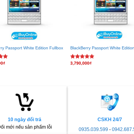
ry Passport White Edition Fullbox
BlackBerry Passport White Editio
00
₫
3,790,000
₫
.00
Rated
5.00
5
out of 5
10 ngày đổi trả
CSKH 24/7
ổi mới nếu sản phẩm lỗi
0935.039.599
-
0942.687.