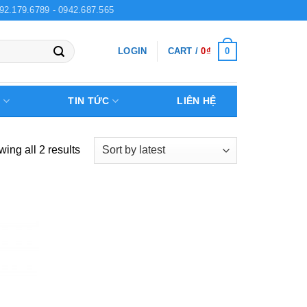
92.179.6789 - 0942.687.565
0
LOGIN
CART /
0
₫
Ệ
TIN TỨC
LIÊN HỆ
ing all 2 results