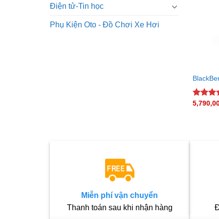
Điện tử-Tin học
Phụ Kiện Oto - Đồ Chơi Xe Hơi
BlackBer
5,790,0
Rated
5
out of 
Miễn phí vận chuyển
Thanh toán sau khi nhận hàng
Đ