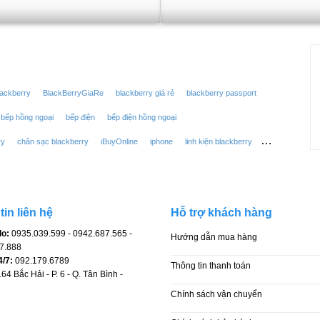
lackberry
BlackBerryGiaRe
blackberry giá rẻ
blackberry passport
bếp hồng ngoại
bếp điện
bếp điện hồng ngoại
ry
chân sạc blackberry
iBuyOnline
iphone
linh kiện blackberry
erry
máy tính bảng 3g
máy tính bảng 10 inch
máy tính bảng android
pin điện thoại
q10
qwerty
samsung
sửa điện thoại
in liên hệ
Hỗ trợ khách hàng
en blackberry
xách tay
Điện Thoại iPhone apple
điện thoại blackberry
o:
0935.039.599 - 0942.687.565 -
Hướng dẫn mua hàng
thoại xách tay
điện thoại độc lạ
ổ sim blackberry
7.888
4/7:
092.179.6789
Thông tin thanh toán
64 Bắc Hải - P. 6 - Q. Tân Bình -
Chính sách vận chuyển