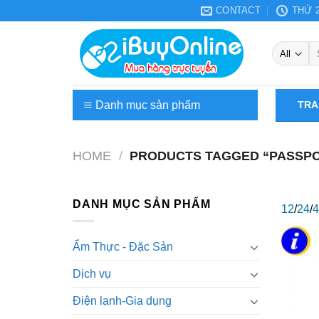
Skip
CONTACT
THỨ 2
to
content
Se
fo
Danh mục sản phẩm
TRA
Điện tử-Tin học
HOME
/
PRODUCTS TAGGED “PASSPO
Điện lạnh-Gia dụng
Laptop – PC
DANH MỤC SẢN PHẨM
12
/
24
/
4
Hoa và cây cảnh
Ẩm Thực - Đặc Sản
Ẩm Thực – Đặc Sản
Dịch vụ
Dịch vụ
Điện lạnh-Gia dụng