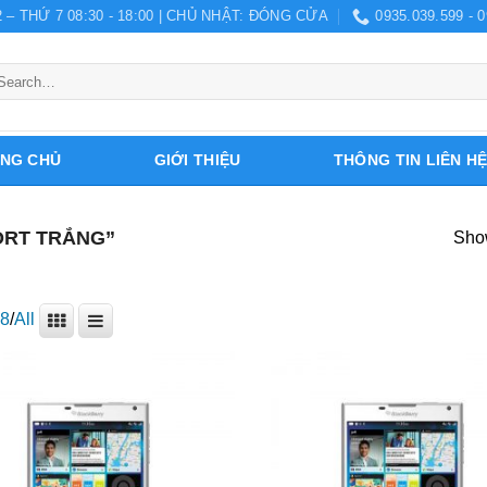
 – THỨ 7 08:30 - 18:00 | CHỦ NHẬT: ĐÓNG CỬA
0935.039.599 - 0
arch
r:
NG CHỦ
GIỚI THIỆU
THÔNG TIN LIÊN H
RT TRẮNG”
Show
8
/
All