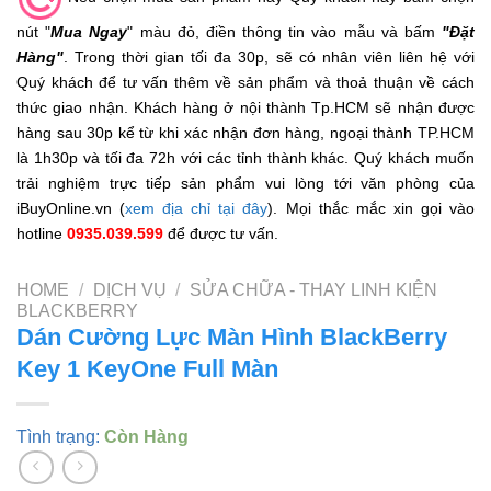
nút "
Mua Ngay
" màu đỏ, điền thông tin vào mẫu và bấm
"Đặt
Hàng"
. Trong thời gian tối đa 30p, sẽ có nhân viên liên hệ với
Quý khách để tư vấn thêm về sản phẩm và thoả thuận về cách
thức giao nhận. Khách hàng ở nội thành Tp.HCM sẽ nhận được
hàng sau 30p kể từ khi xác nhận đơn hàng, ngoại thành TP.HCM
là 1h30p và tối đa 72h với các tỉnh thành khác. Quý khách muốn
trải nghiệm trực tiếp sản phẩm vui lòng tới văn phòng của
iBuyOnline.vn (
xem địa chỉ tại đây
). Mọi thắc mắc xin gọi vào
hotline
0935.039.599
để được tư vấn.
HOME
/
DỊCH VỤ
/
SỬA CHỮA - THAY LINH KIỆN
BLACKBERRY
Dán Cường Lực Màn Hình BlackBerry
Key 1 KeyOne Full Màn
Tình trạng:
Còn Hàng