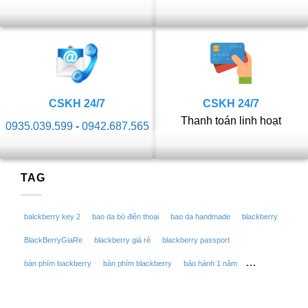
CSKH 24/7
CSKH 24/7
Thanh toán linh hoạt
0935.039.599
-
0942.687.565
TAG
balckberry key 2
bao da bò điện thoại
bao da handmade
blackberry
BlackBerryGiaRe
blackberry giá rẻ
blackberry passport
bàn phím backberry
bàn phím blackberry
bảo hành 1 năm
bếp hồng ngoại
bếp điện
bếp điện hồng ngoại