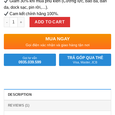
Giảm 30% khi mua phụ kiện (Cường lực, bao da, dán
da, dock sạc, pin rời,…).
Cam kết chính hãng 100%.
Dán Cường Lực Màn Hình BlackBerry Key 1 KeyOne Full Màn q
ADD TO CART
MUA NGAY
Gọi điện xác nhận và giao hàng tận nơi
TRẢ GÓP QUA THẺ
Gọi tư vấn
0935.039.599
Visa, Master, JCB
DESCRIPTION
REVIEWS (1)