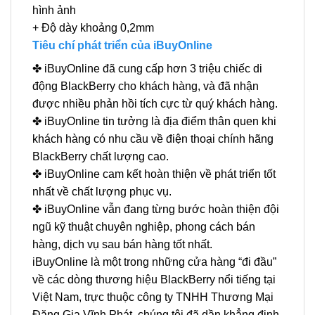
hình ảnh
+ Độ dày khoảng 0,2mm
Tiêu chí phát triển của iBuyOnline
✤ iBuyOnline đã cung cấp hơn 3 triệu chiếc di
động BlackBerry cho khách hàng, và đã nhận
được nhiều phản hồi tích cực từ quý khách hàng.
✤ iBuyOnline tin tưởng là địa điểm thân quen khi
khách hàng có nhu cầu về điện thoại chính hãng
BlackBerry chất lượng cao.
✤ iBuyOnline cam kết hoàn thiện về phát triển tốt
nhất về chất lượng phục vụ.
✤ iBuyOnline vẫn đang từng bước hoàn thiện đội
ngũ kỹ thuật chuyên nghiệp, phong cách bán
hàng, dịch vụ sau bán hàng tốt nhất.
iBuyOnline là một trong những cửa hàng “đi đầu”
về các dòng thương hiệu BlackBerry nổi tiếng tại
Việt Nam, trực thuộc công ty TNHH Thương Mại
Đặng Gia Vĩnh Phát, chúng tôi đã dần khẳng định