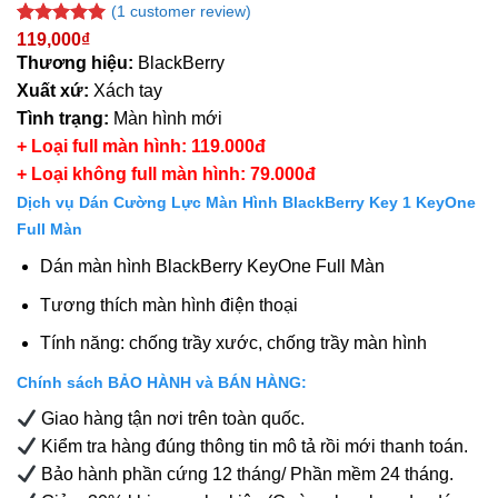
(
1
customer review)
Rated
1
5.00
119,000
₫
out of 5
Thương hiệu:
BlackBerry
based on
Xuất xứ:
Xách tay
customer
rating
Tình trạng:
Màn hình mới
+ Loại full màn hình: 119.000đ
+ Loại không full màn hình: 79.000đ
Dịch vụ Dán Cường Lực Màn Hình BlackBerry Key 1 KeyOne
Full Màn
Dán màn hình BlackBerry KeyOne Full Màn
Tương thích màn hình điện thoại
Tính năng: chống trầy xước, chống trầy màn hình
Chính sách BẢO HÀNH và BÁN HÀNG:
Giao hàng tận nơi trên toàn quốc.
Kiểm tra hàng đúng thông tin mô tả rồi mới thanh toán.
Bảo hành phần cứng 12 tháng/ Phần mềm 24 tháng.