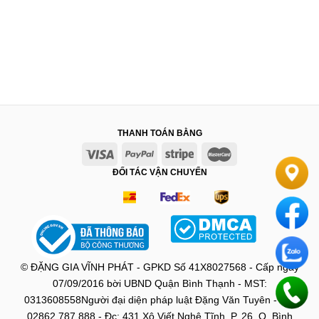
THANH TOÁN BẰNG
ĐỐI TÁC VẬN CHUYỂN
© ĐẶNG GIA VĨNH PHÁT - GPKD Số 41X8027568 - Cấp ngày
07/09/2016 bời UBND Quận Bình Thạnh - MST:
0313608558Người đại diện pháp luật Đặng Văn Tuyên - ĐT:
02862.787.888 - Đc: 431 Xô Viết Nghệ Tĩnh, P. 26, Q. Bình