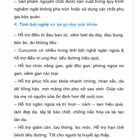
– Sản phẩm nguyên chất được sản xuất trong quy trình
nghiệm ngặt không pha trộn hoặc sử dụng các chất phụ
gia bảo quản.
4.
Tinh bột nghệ
có lợi gì cho sức khỏe
– Hỗ trợ điều trị đau bao tử, viêm loét dạ dày, đau bụng,
kén ăn, ăn không tiêu.
– Curcumin có nhiều trong tinh bột nghệ ngăn ngừa &
hỗ trợ điều trị ung thư, tiểu đường hiệu quả.
– Hỗ trợ chức năng gan, giải độc gan, phòng ngừa xơ
gan, viêm gan các loại.
– Hỗ trợ phục hồi sức khỏe nhanh chóng, nhan sắc, da
dẻ hồng hào, mịn màng cho phụ nữ sau sinh. Giúp các
bà mẹ có nguồn sữa ổn định hơn để nuôi con.
– Hỗ trợ ngăn ngừa và trị mụn – nám – sẹo hiệu quả,
làm đẹp da, tẩy tế bào chết, chống não hóa và tái tạo
làn da.
– Hỗ trợ giảm cân, lưu thông, lọc móc. Hỗ trợ hạn chế
bệnh tiểu đường. Tốt cho người bị huyết áp thấp.