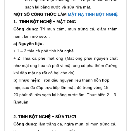
sạch lại bằng nước và sữa rửa mặt.
MỘT SỐ CÔNG THỨC LÀM
MẶT NẠ TINH BỘT NGHỆ
1. TINH BỘT NGHỆ + MẬT ONG
Công dụng:
Trị mụn cám, mụn trứng cá, giảm thâm
nám, làm mờ sẹo…
a) Nguyên liệu:
+ 1 – 2 thìa cà phê tinh bột nghệ .
+ 2 Thìa cà phê mật ong (Mật ong phải nguyên chất
như mật ong hoa cà phê vì mật ong có pha thêm đường
khi đắp mặt nạ rất có hại cho da).
b) Thực hiện:
Trộn đều nguyên liệu thành hỗn hợp
mịn, sau đó đắp trực tiếp lên mặt, để trong vòng 15 –
20 phút rồi rửa sạch lại bằng nước ấm. Thực hiện 2 – 3
lần/tuần.
2. TINH BỘT NGHỆ + SỮA TƯƠI
Công dụng:
làm trắng da, ngừa mụn, trị mụn trứng cá,