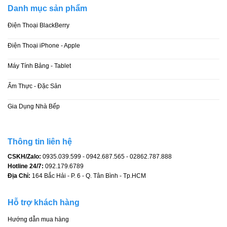
máy tính bảng chính hãng
nắp lưng blackberry
pin blackberry
Danh mục sản phẩm
pin điện thoại
q10
qwerty
samsung
sửa điện thoại
Điện Thoại BlackBerry
thay bàn phím Blackberry
thay màn hình điện thoại
Điện Thoại iPhone - Apple
viền benzen blackberry
xách tay
Điện Thoại iPhone apple
Máy Tính Bảng - Tablet
điện thoại blackberry
điện thoại bàn phím
điện thoại giá rẻ
Ẩm Thực - Đặc Sản
điện thoại iphone
điện thoại xách tay
điện thoại độc lạ
Gia Dụng Nhà Bếp
ổ sim blackberry
Thông tin liên hệ
CSKH/Zalo:
0935.039.599 - 0942.687.565 - 02862.787.888
Hotline 24/7:
092.179.6789
Địa Chỉ:
164 Bắc Hải - P. 6 - Q. Tân Bình - Tp.HCM
Hỗ trợ khách hàng
Hướng dẫn mua hàng