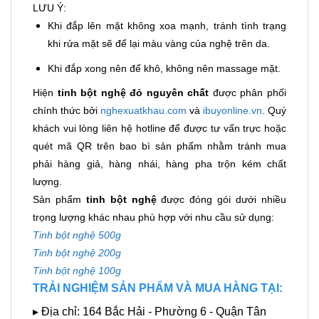
LƯU Ý:
Khi đắp lên mặt không xoa mạnh, tránh tình trạng
khi rửa mặt sẽ để lại màu vàng của nghệ trên da.
Khi đắp xong nên để khô, không nên massage mặt.
Hiện
tinh bột nghệ đỏ nguyên chất
được phân phối
chính thức bởi
nghexuatkhau.com
và
ibuyonline.vn
. Quý
khách vui lòng liên hệ hotline để được tư vấn trực hoặc
quét mã QR trên bao bì sản phẩm nhằm tránh mua
phải hàng giả, hàng nhái, hàng pha trộn kém chất
lượng.
Sản phẩm
tinh bột nghệ
được đóng gói dưới nhiều
trọng lượng khác nhau phù hợp với nhu cầu sử dụng:
Tinh bột nghệ 500g
Tinh bột nghệ 200g
Tinh bột nghệ 100g
TRẢI NGHIỆM SẢN PHẨM VÀ MUA HÀNG TẠI:
▸ Địa chỉ: 164 Bắc Hải - Phường 6 - Quận Tân