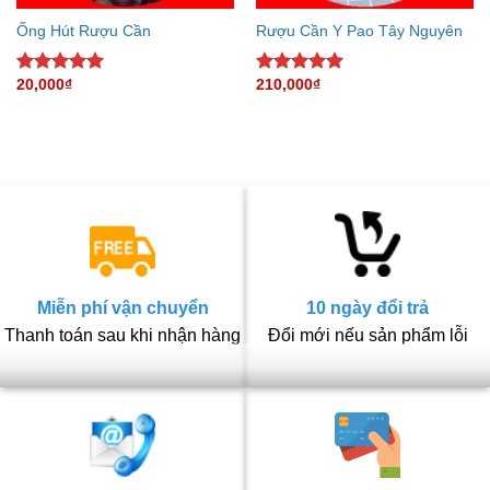
Ống Hút Rượu Cần
Rượu Cần Y Pao Tây Nguyên
20,000
₫
210,000
₫
Rated
5.00
Rated
5.00
out of 5
out of 5
Miễn phí vận chuyển
10 ngày đổi trả
Thanh toán sau khi nhận hàng
Đổi mới nếu sản phẩm lỗi