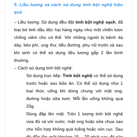
5. Liều lượng và cách sử dụng
tinh bột nghệ
hiệu
quả
– Liều lượng: Sử dụng đều đặt
tinh bột nghệ sạch
, đã
loại bỏ tinh dầu độc hại hàng ngày như một chiến lược
chống viêm cho cơ thể. Với những người bị bệnh dạ
dày, béo phì, ung thư, tiểu đường, phụ nữ trước và sau
khi sinh có thể sử dụng liều lượng gấp 2 lần bình
thường.
– Cách sử dụng tinh bột nghệ:
Sử dụng trực tiếp:
Tinh bột nghệ
có thể sử dụng
trước hoặc sau bữa ăn. Có thể sử dụng như 1
loại thức uống khi dùng chung với mật ong,
đường hoặc sữa tươi. Mỗi lần uống không quá
20g.
Dùng đắp lên mặt: Trộn 1 lượng tinh bột nghệ
vừa đủ và với nước, mật ong hoặc sữa chua sao
cho hỗn hợp không quá loãng hoặc vón cục. Sau
đó đắp lên mặt khoảng 15 – 20 phút sau đó rửa