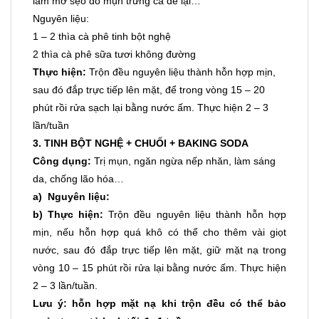
làm mờ sẹo do mụn trứng cá để lại…
Nguyên liệu:
1 – 2 thìa cà phê tinh bột nghệ
2 thìa cà phê sữa tươi không đường
Thực hiện:
Trộn đều nguyên liệu thành hỗn hợp mịn,
sau đó đắp trực tiếp lên mặt, để trong vòng 15 – 20
phút rồi rửa sạch lại bằng nước ấm. Thực hiện 2 – 3
lần/tuần
3. TINH BỘT NGHỆ + CHUỐI + BAKING SODA
Công dụng:
Trị mụn, ngăn ngừa nếp nhăn, làm sáng
da, chống lão hóa…
a) Nguyên liệu:
b) Thực hiện:
Trộn đều nguyên liệu thành hỗn hợp
mịn, nếu hỗn hợp quá khô có thể cho thêm vài giọt
nước, sau đó đắp trực tiếp lên mặt, giữ mặt nạ trong
vòng 10 – 15 phút rồi rửa lại bằng nước ấm. Thực hiện
2 – 3 lần/tuần.
Lưu ý: hỗn hợp mặt nạ khi trộn đều có thể bảo