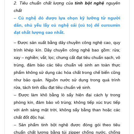
2. Tiêu chuẩn chất lượng của
tinh bột nghệ
nguyên
chất
– Củ nghệ đỏ được lựa chọn kỹ lưỡng từ người
dân, chủ yếu lấy củ nghệ cái (củ to) để
curcumin
đạt chất lượng cao nhất.
– Được sản xuất bằng dây chuyền công nghệ cao, quy
trình khép kín. Dây chuyền công nghệ bao gồm: rửa;
xay – nghiền; vắt; lọc; chưng cất đạt tiêu chuẩn sạch, vô
trùng, đảm bảo các tiêu chuẩn vệ sinh an toàn thực
phẩm không sử dụng các hóa chất trong chế biến cũng
như bảo quản. Nguồn nước sử dụng trong quá trình
rửa, tách tinh dầu đạt tiêu chuẩn vệ sinh.
– Được làm khô bằng lò sấy hiện đại cách ly trong
phòng kín, đảm bảo vô trùng; không tiếp xúc trực tiếp
với ánh sáng mặt trời, không sấy bằng than hoặc các
chất đốt độc hại.
– Sản phẩm tinh bột nghệ được đóng gói theo tiêu
chuẩn chất lượng bằng túi zipper chống nước, chống