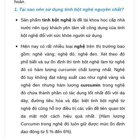
hoàn.
1. Tại sao nên sử dụng
tinh bột nghệ nguyên chất
?
Sản phẩm
tinh bột nghệ
là đề tài khoa học cấp nhà
nước nên quý khách yên tâm về công dụng của tinh
bột nghệ đối với sức khỏe người sử dụng.
Hiện nay có rất nhiều loại
nghệ
trên thị trường bao
gồm: nghệ vàng; nghệ đỏ; nghệ đen. Xét theo độ
phổ biết và sự ổn định thì tinh bột nghệ làm từ nghệ
đỏ có hàm lượng curcumin chất lượng nhất. Nghệ
đỏ tuy không đạt năng suất cao như nghệ vàng và
nghệ đen nhưng hàm lượng
curcumin
trong nghệ
đỏ chứa thành phần có tác dụng tốt nhất đối với dạ
dày, đường tiêu hóa và đặc biệt tinh bột nghệ từ
nghệ đỏ cũng hỗ trợ điều trị các vấn đề liên quan tới
da mặt một cách hiệu quả nhất. (Hàm lượng
Curcumin trong nghệ đỏ luôn giữ được mức ổn định
dao động từ 5 % đến 6%).