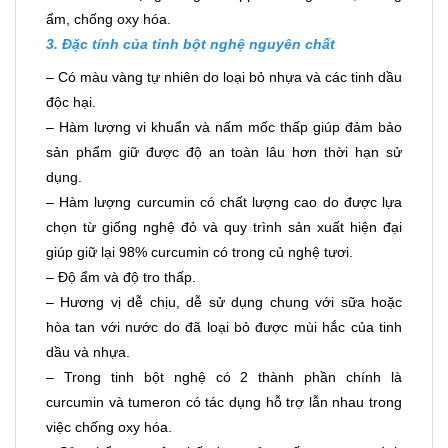
ẩm, chống oxy hóa.
3. Đặc tính của
tinh bột nghệ
nguyên chất
– Có màu vàng tự nhiên do loại bỏ nhựa và các tinh dầu
độc hại.
– Hàm lượng vi khuẩn và nấm mốc thấp giúp đảm bảo
sản phẩm giữ được độ an toàn lâu hơn thời hạn sử
dụng.
– Hàm lượng curcumin có chất lượng cao do được lựa
chọn từ giống nghệ đỏ và quy trình sản xuất hiện đại
giúp giữ lại 98% curcumin có trong củ nghệ tươi.
– Độ ẩm và độ tro thấp.
– Hương vị dễ chịu, dễ sử dụng chung với sữa hoặc
hòa tan với nước do đã loại bỏ được mùi hắc của tinh
dầu và nhựa.
– Trong tinh bột nghệ có 2 thành phần chính là
curcumin và tumeron có tác dụng hỗ trợ lẫn nhau trong
việc chống oxy hóa.