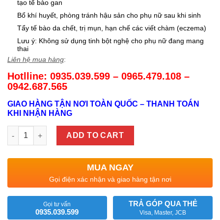
tạo tế bào gan
Bổ khí huyết, phòng tránh hậu sản cho phụ nữ sau khi sinh
Tẩy tế bào da chết, trị mụn, hạn chế các viết chàm (eczema)
Lưu ý: Không sử dụng tinh bột nghệ cho phụ nữ đang mang
thai
Liên hệ mua hàng
:
Hotlline: 0935.039.599 – 0965.479.108 –
0942.687.565
GIAO HÀNG TẬN NƠI TOÀN QUỐC – THANH TOÁN
KHI NHẬN HÀNG
TINH BỘT NGHỆ ĐỎ NGUYÊN CHẤT - 1KG quantity
ADD TO CART
MUA NGAY
Gọi điện xác nhận và giao hàng tận nơi
TRẢ GÓP QUA THẺ
Gọi tư vấn
0935.039.599
Visa, Master, JCB