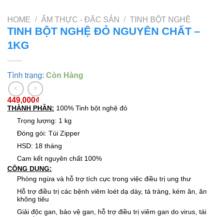
HOME
/
ẨM THỰC - ĐẶC SẢN
/
TINH BỘT NGHỆ
TINH BỘT NGHỆ ĐỎ NGUYÊN CHẤT –
1KG
Tình trạng:
Còn Hàng
449,000
₫
THÀNH PHẦN:
100% Tinh bột nghệ đỏ
Trọng lượng: 1 kg
Đóng gói: Túi Zipper
HSD: 18 tháng
Cam kết nguyên chất 100%
CÔNG DỤNG:
Phòng ngừa và hỗ trợ tích cực trong việc điều trị ung thư
Hỗ trợ điều trị các bệnh viêm loét dạ dày, tá tràng, kém ăn, ăn
không tiêu
Giải độc gan, bảo vệ gan, hỗ trợ điều trị viêm gan do virus, tái